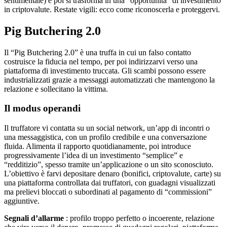
sentimentale) e poi si trasforma in una “opportunità” di investimento
in criptovalute. Restate vigili: ecco come riconoscerla e proteggervi.
Pig Butchering 2.0
Il “Pig Butchering 2.0” è una truffa in cui un falso contatto
costruisce la fiducia nel tempo, per poi indirizzarvi verso una
piattaforma di investimento truccata. Gli scambi possono essere
industrializzati grazie a messaggi automatizzati che mantengono la
relazione e sollecitano la vittima.
Il modus operandi
Il truffatore vi contatta su un social network, un’app di incontri o
una messaggistica, con un profilo credibile e una conversazione
fluida. Alimenta il rapporto quotidianamente, poi introduce
progressivamente l’idea di un investimento “semplice” e
“redditizio”, spesso tramite un’applicazione o un sito sconosciuto.
L’obiettivo è farvi depositare denaro (bonifici, criptovalute, carte) su
una piattaforma controllata dai truffatori, con guadagni visualizzati
ma prelievi bloccati o subordinati al pagamento di “commissioni”
aggiuntive.
Segnali d’allarme
: profilo troppo perfetto o incoerente, relazione