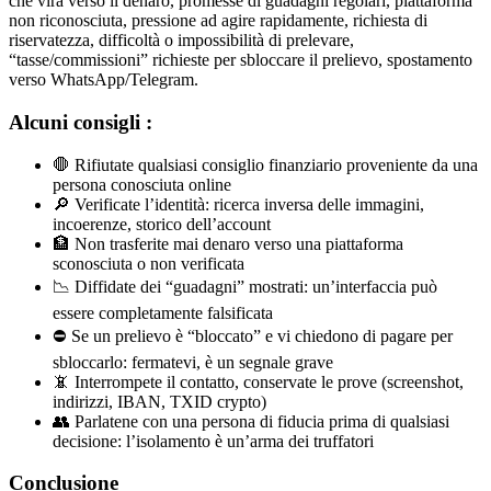
che vira verso il denaro, promesse di guadagni regolari, piattaforma
non riconosciuta, pressione ad agire rapidamente, richiesta di
riservatezza, difficoltà o impossibilità di prelevare,
“tasse/commissioni” richieste per sbloccare il prelievo, spostamento
verso WhatsApp/Telegram.
Alcuni consigli :
🛑 Rifiutate qualsiasi consiglio finanziario proveniente da una
persona conosciuta online
🔎 Verificate l’identità: ricerca inversa delle immagini,
incoerenze, storico dell’account
🏦 Non trasferite mai denaro verso una piattaforma
sconosciuta o non verificata
📉 Diffidate dei “guadagni” mostrati: un’interfaccia può
essere completamente falsificata
⛔ Se un prelievo è “bloccato” e vi chiedono di pagare per
sbloccarlo: fermatevi, è un segnale grave
📵 Interrompete il contatto, conservate le prove (screenshot,
indirizzi, IBAN, TXID crypto)
👥 Parlatene con una persona di fiducia prima di qualsiasi
decisione: l’isolamento è un’arma dei truffatori
Conclusione