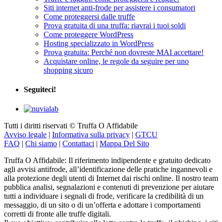
Siti internet anti-frode per assistere i consumatori
Come proteggersi dalle truffe
Prova gratuita di una truffa: riavrai i tuoi soldi
Come proteggere WordPress
Hosting specializzato in WordPress
Prova gratuita: Perché non dovreste MAI accettare!
Acquistare online, le regole da seguire per uno
shopping sicuro
Seguiteci!
Tutti i diritti riservati © Truffa O Affidabile
Avviso legale
|
Informativa sulla privacy
|
GTCU
FAQ
|
Chi siamo
|
Contattaci
|
Mappa Del Sito
Truffa O Affidabile: Il riferimento indipendente e gratuito dedicato
agli avvisi antifrode, all’identificazione delle pratiche ingannevoli e
alla protezione degli utenti di Internet dai rischi online. Il nostro team
pubblica analisi, segnalazioni e contenuti di prevenzione per aiutare
tutti a individuare i segnali di frode, verificare la credibilità di un
messaggio, di un sito o di un’offerta e adottare i comportamenti
corretti di fronte alle truffe digitali.