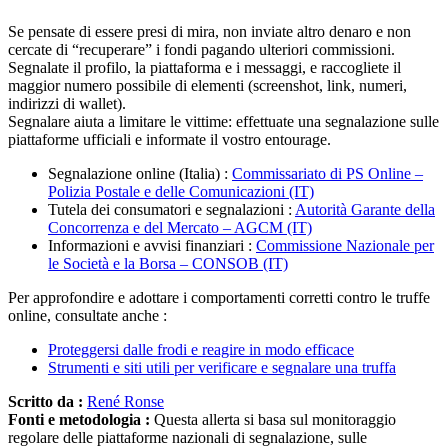
Se pensate di essere presi di mira, non inviate altro denaro e non
cercate di “recuperare” i fondi pagando ulteriori commissioni.
Segnalate il profilo, la piattaforma e i messaggi, e raccogliete il
maggior numero possibile di elementi (screenshot, link, numeri,
indirizzi di wallet).
Segnalare aiuta a limitare le vittime: effettuate una segnalazione sulle
piattaforme ufficiali e informate il vostro entourage.
Segnalazione online (Italia) :
Commissariato di PS Online –
Polizia Postale e delle Comunicazioni (IT)
Tutela dei consumatori e segnalazioni :
Autorità Garante della
Concorrenza e del Mercato – AGCM (IT)
Informazioni e avvisi finanziari :
Commissione Nazionale per
le Società e la Borsa – CONSOB (IT)
Per approfondire e adottare i comportamenti corretti contro le truffe
online, consultate anche :
Proteggersi dalle frodi e reagire in modo efficace
Strumenti e siti utili per verificare e segnalare una truffa
Scritto da :
René Ronse
Fonti e metodologia :
Questa allerta si basa sul monitoraggio
regolare delle piattaforme nazionali di segnalazione, sulle