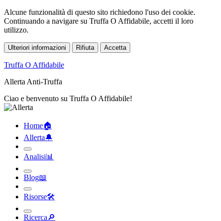
Alcune funzionalità di questo sito richiedono l'uso dei cookie.
Continuando a navigare su Truffa O Affidabile, accetti il loro
utilizzo.
Ulteriori informazioni
Rifiuta
Accetta
Truffa O Affidabile
Allerta Anti-Truffa
Ciao e benvenuto su Truffa O Affidabile!
Home
🏠︎
Allerta
🔔︎
Analisi
📊︎
Blog
📖︎
Risorse
🛠︎
Ricerca
🔎︎