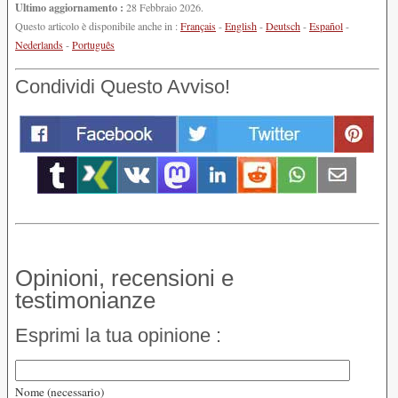
Ultimo aggiornamento :
28 Febbraio 2026.
Questo articolo è disponibile anche in :
Français
-
English
-
Deutsch
-
Español
-
Nederlands
-
Português
Condividi Questo Avviso!
Opinioni, recensioni e
testimonianze
Esprimi la tua opinione :
Nome (necessario)