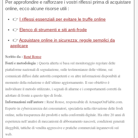
Per approfondire e rafforzare i vostri riflessi prima di acquistare
online, ecco alcune risorse utili :
👉
I riflessi essenziali per evitare le truffe online
👉
Elenco di strumenti e siti anti-frode
👉
Acquistare online in sicurezza: regole semplici da
applicare
Scritto da :
René Ronse
Fonti e metodologia :
Questa allerta si basa sul monitoraggio regolare delle
piattaforme nazionali di segnalazione, sulle testimonianze delle vittime, sui
comunicati diffusi dalle autorità competenti e su altre informazioni disponibili al
momento della redazione o dell’ultimo aggiornamento. Il suo obiettivo è
individuare il metodo utilizzato, i segnali di allarme e i comportamenti corretti da
adottare di fronte a questo tipo di frode.
Informazioni sull'autore :
René Ronse, responsabile di ArnaqueOuFiable.com.
Esperto in cybersicurezza dei consumatori, specialista nella rilevazione delle frodi
online, nella trasparenza dei prodotti e nella conformità digitale. Ha oltre 20 anni di
esperienza nell’analisi di meccanismi di abbonamento nascosti, condizioni generali
illeggibili, tattiche di vendita aggressive e pratiche commerciali ingannevoli sul
web.