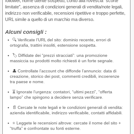
follower, nome utente sospetto, conto alla rovescia “scorte
limitate”, assenza di condizioni generali di vendita/note legali,
indirizzo non verificabile, recensioni ripetitive e troppo perfette,
URL simile a quello di un marchio ma diverso.
Alcuni consigli :
🔍 Verificate l’URL del sito: dominio recente, errori di
ortografia, trattini insoliti, estensione sospetta.
🏷️ Diffidate dei “prezzi stracciati”: una promozione
massiccia su prodotti molto richiesti è un forte segnale.
👤 Controllate l’account che diffonde l’annuncio: data di
creazione, storico dei post, commenti credibili, incoerenze
tra paese e nome.
⏳ Ignorate l’urgenza: contatori, “ultimi pezzi”, “offerta
lampo” che spingono a decidere senza verificare.
📄 Cercate le note legali e le condizioni generali di vendita:
azienda identificabile, indirizzo verificabile, contatti affidabili.
⭐ Leggete le recensioni altrove: cercate il nome del sito +
“truffa” e confrontate su fonti esterne.