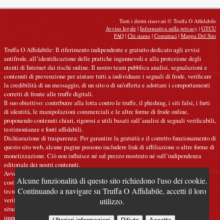
Tutti i diritti riservati © Truffa O Affidabile
Avviso legale
|
Informativa sulla privacy
|
GTCU
FAQ
|
Chi siamo
|
Contattaci
|
Mappa Del Sito
Truffa O Affidabile: Il riferimento indipendente e gratuito dedicato agli avvisi
antifrode, all’identificazione delle pratiche ingannevoli e alla protezione degli
utenti di Internet dai rischi online. Il nostro team pubblica analisi, segnalazioni e
contenuti di prevenzione per aiutare tutti a individuare i segnali di frode, verificare
la credibilità di un messaggio, di un sito o di un’offerta e adottare i comportamenti
corretti di fronte alle truffe digitali.
Il suo obiettivo: contribuire alla lotta contro le truffe, il phishing, i siti falsi, i furti
di identità, le manipolazioni commerciali e le altre forme di frode online,
proponendo contenuti chiari, rigorosi e utili basati sull’analisi di segnali verificabili,
testimonianze e fonti affidabili.
Dichiarazione di trasparenza: Per garantire la gratuità e il corretto funzionamento di
questo sito web, alcune pagine possono includere link di affiliazione o altre forme di
monetizzazione. Ciò non influisce né sul prezzo mostrato né sull’indipendenza
editoriale dei nostri contenuti.
Avvertenze: I nostri articoli hanno finalità informative e preventive e non
Alcune funzionalità di questo sito richiedono l'uso dei cookie.
costituiscono né raccomandazioni ufficiali né consulenze legali, finanziarie o
Continuando a navigare su Truffa O Affidabile, accetti il loro
tecniche personalizzate. Le informazioni fornite sono indicative e devono essere
verificate presso gli enti, i servizi o gli interlocutori competenti in base alla
utilizzo.
situazione. Decliniamo ogni responsabilità in caso di errore, omissione o uso
improprio. Se riscontra un’inesattezza,
ci contatti
.