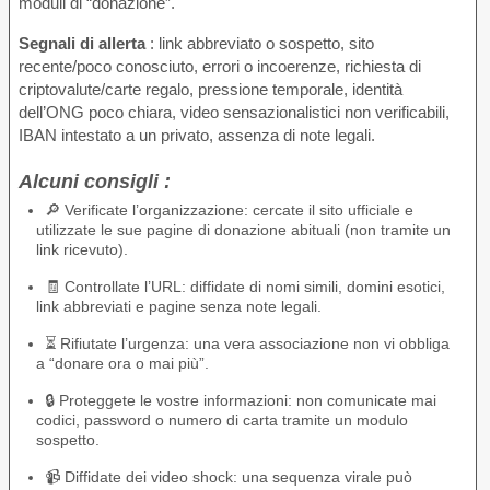
moduli di “donazione”.
Segnali di allerta
: link abbreviato o sospetto, sito
recente/poco conosciuto, errori o incoerenze, richiesta di
criptovalute/carte regalo, pressione temporale, identità
dell’ONG poco chiara, video sensazionalistici non verificabili,
IBAN intestato a un privato, assenza di note legali.
Alcuni consigli :
🔎 Verificate l’organizzazione: cercate il sito ufficiale e
utilizzate le sue pagine di donazione abituali (non tramite un
link ricevuto).
🧾 Controllate l’URL: diffidate di nomi simili, domini esotici,
link abbreviati e pagine senza note legali.
⏳ Rifiutate l’urgenza: una vera associazione non vi obbliga
a “donare ora o mai più”.
🔒 Proteggete le vostre informazioni: non comunicate mai
codici, password o numero di carta tramite un modulo
sospetto.
📹 Diffidate dei video shock: una sequenza virale può