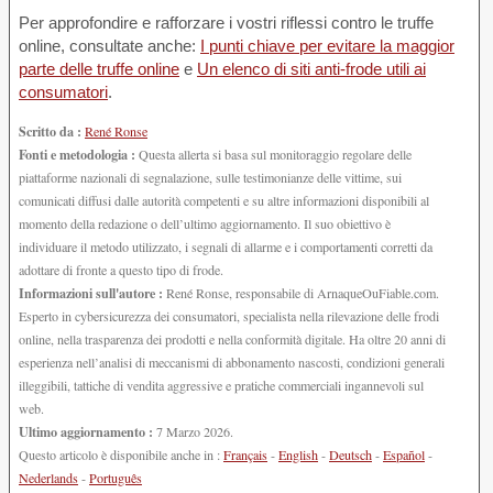
Per approfondire e rafforzare i vostri riflessi contro le truffe
online, consultate anche:
I punti chiave per evitare la maggior
parte delle truffe online
e
Un elenco di siti anti-frode utili ai
consumatori
.
Scritto da :
René Ronse
Fonti e metodologia :
Questa allerta si basa sul monitoraggio regolare delle
piattaforme nazionali di segnalazione, sulle testimonianze delle vittime, sui
comunicati diffusi dalle autorità competenti e su altre informazioni disponibili al
momento della redazione o dell’ultimo aggiornamento. Il suo obiettivo è
individuare il metodo utilizzato, i segnali di allarme e i comportamenti corretti da
adottare di fronte a questo tipo di frode.
Informazioni sull'autore :
René Ronse, responsabile di ArnaqueOuFiable.com.
Esperto in cybersicurezza dei consumatori, specialista nella rilevazione delle frodi
online, nella trasparenza dei prodotti e nella conformità digitale. Ha oltre 20 anni di
esperienza nell’analisi di meccanismi di abbonamento nascosti, condizioni generali
illeggibili, tattiche di vendita aggressive e pratiche commerciali ingannevoli sul
web.
Ultimo aggiornamento :
7 Marzo 2026.
Questo articolo è disponibile anche in :
Français
-
English
-
Deutsch
-
Español
-
Nederlands
-
Português