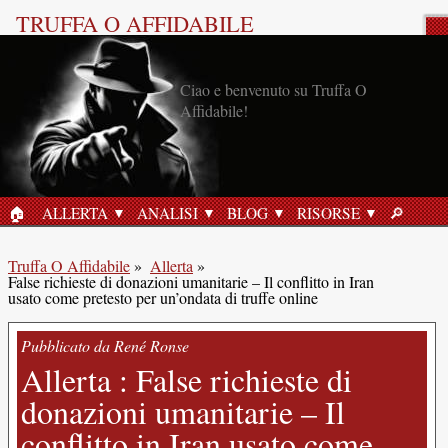
TRUFFA O AFFIDABILE
Allerta Anti-Truffa
Ciao e benvenuto su Truffa O
Affidabile!
🏠︎
ALLERTA
ANALISI
BLOG
RISORSE
🔎︎
HOME
RICERC
Truffa O Affidabile
»
Allerta
»
False richieste di donazioni umanitarie – Il conflitto in Iran
usato come pretesto per un’ondata di truffe online
Pubblicato da René Ronse
Allerta : False richieste di
donazioni umanitarie – Il
conflitto in Iran usato come