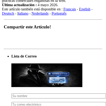
prácticas comerciales engañosas en la web.
Última actualización :
4 mayo 2026.
Este artículo también está disponible en :
Français
-
English
-
Deutsch
-
Italiano
-
Nederlands
-
Português
Compartir este Artículo!
Lista de Correo