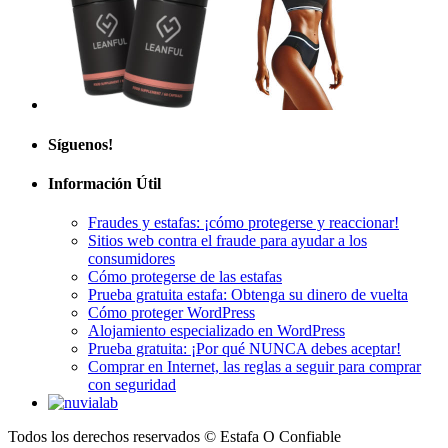
Síguenos!
Información Útil
Fraudes y estafas: ¡cómo protegerse y reaccionar!
Sitios web contra el fraude para ayudar a los
consumidores
Cómo protegerse de las estafas
Prueba gratuita estafa: Obtenga su dinero de vuelta
Cómo proteger WordPress
Alojamiento especializado en WordPress
Prueba gratuita: ¡Por qué NUNCA debes aceptar!
Comprar en Internet, las reglas a seguir para comprar
con seguridad
Todos los derechos reservados © Estafa O Confiable
Aviso legal
|
Política de privacidad
|
Contacto
GTCU
|
FAQ
|
A propósito
|
Plano del sitio