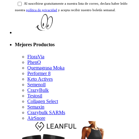
Mejores Productos
FloraVia
PhenQ
Quemagrasa Moka
Performer 8
Keto Actives
Semenoll
CrazyBulk
Testosil
Collagen Select
Semaxin
Crazybulk SARMs
AirSnore