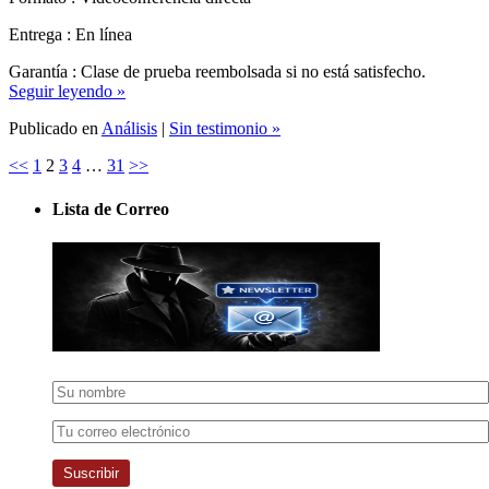
Garantía : Clase de prueba reembolsada si no está satisfecho.
Seguir leyendo »
Publicado en
Análisis
|
Sin testimonio »
<<
1
2
3
4
…
31
>>
Lista de Correo
Suscribir
Al suscribirse gratuitamente a nuestra lista de correo, declara haber leído
nuestra
política de privacidad
y acepta recibir nuestro boletín semanal.