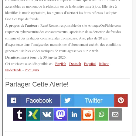
accessibles au moment de la rédaction ou de la dernière mise à jour. Elle vise à
identifier le mode opératoire, les signaux d’alerte et les bons réflexes à adopter
face à ce type de fraude.
À propos de l'auteur :
René Ronse, responsable du site ArnaqueOuFiable.com.
Expert en cybersécurité des consommateurs, spécialiste de la détection de fraudes
en ligne et des pratiques commerciales trompeuses. Avec plus de 20 ans
d'expérience dans l'analyse des mécanismes d'abonnement cachés, des conditions
générales illisibles et des tactiques de vente agressives sur le web.
Dernière mise à jour :
le 30 janvier 2026.
Cet article est aussi disponible en :
English
-
Deutsch
-
Español
-
Italiano
-
Nederlands
-
Português
Partager Cette Alerte!