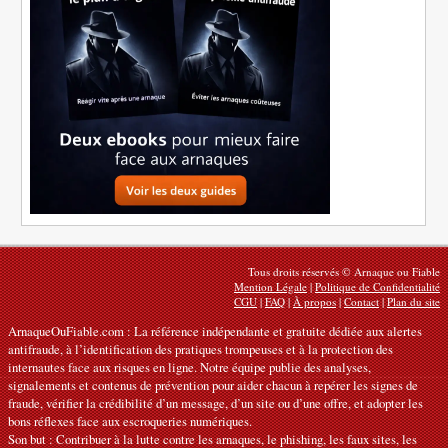
Tous droits réservés © Arnaque ou Fiable
Mention Légale
|
Politique de Confidentialité
CGU
|
FAQ
|
À propos
|
Contact
|
Plan du site
ArnaqueOuFiable.com : La référence indépendante et gratuite dédiée aux alertes
antifraude, à l’identification des pratiques trompeuses et à la protection des
internautes face aux risques en ligne. Notre équipe publie des analyses,
signalements et contenus de prévention pour aider chacun à repérer les signes de
fraude, vérifier la crédibilité d’un message, d’un site ou d’une offre, et adopter les
bons réflexes face aux escroqueries numériques.
Son but : Contribuer à la lutte contre les arnaques, le phishing, les faux sites, les