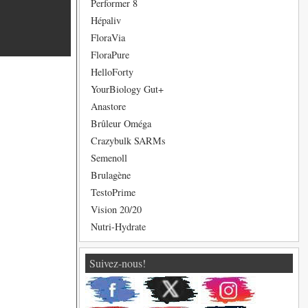
Performer 8
Hépaliv
FloraVia
FloraPure
HelloForty
YourBiology Gut+
Anastore
Brûleur Oméga
Crazybulk SARMs
Semenoll
Brulagène
TestoPrime
Vision 20/20
Nutri-Hydrate
Suivez-nous!