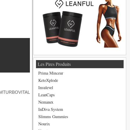
Les Pires Produits
Prima Minceur
KetoXplode
Insulevel
LeanCaps
Nemanex
InDiva System
Slimms Gummies
Nourix