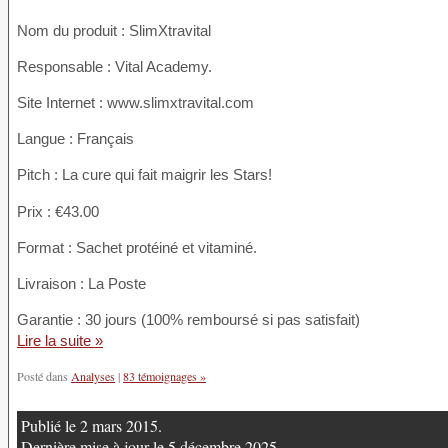
Nom du produit
: SlimXtravital
Responsable : Vital Academy.
Site Internet : www.slimxtravital.com
Langue : Français
Pitch : La cure qui fait maigrir les Stars!
Prix : €43.00
Format : Sachet protéiné et vitaminé.
Livraison : La Poste
Garantie : 30 jours (100% remboursé si pas satisfait)
Lire la suite »
Posté dans
Analyses
|
83 témoignages »
Publié le 2 mars 2015.
Dernière mise à jour le 5 décembre 2025.