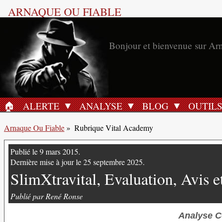
ARNAQUE OU FIABLE
Bonjour et bienvenue sur Ar
🏠︎
ALERTE
ANALYSE
BLOG
OUTIL
ACCUEIL
Arnaque Ou Fiable
»
Rubrique Vital Academy
Publié le 9 mars 2015.
Dernière mise à jour le 25 septembre 2025.
SlimXtravital, Evaluation, Avis 
Publié par René Ronse
Analyse C