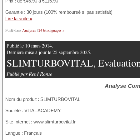
Prix : de €46.90 à €116.90
Garantie : 30 jours (100% remboursé si pas satisfait)
Lire la suite »
Posté dans
Analyses
|
24 témoignages »
Publié le 10 mars 2014.
Dernière mise à jour le 25 septembre 2025.
SLIMTURBOVITAL, Evaluation, 
Publié par René Ronse
Analyse Com
Nom du produit
: SLIMTURBOVITAL
Société : VITAL ACADEMY.
Site Internet : www.slimturbovital.fr
Langue : Français