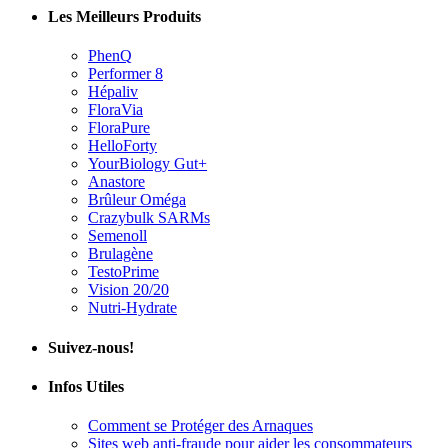
PhenQ
Performer 8
Hépaliv
FloraVia
FloraPure
HelloForty
YourBiology Gut+
Anastore
Brûleur Oméga
Crazybulk SARMs
Semenoll
Brulagène
TestoPrime
Vision 20/20
Nutri-Hydrate
Suivez-nous!
Infos Utiles
Comment se Protéger des Arnaques
Sites web anti-fraude pour aider les consommateurs
Fraudes, Arnaques et Escroqueries : Comment s’en
Protéger et Réagir!