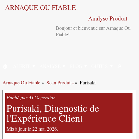
ARNAQUE OU FIABLE
Analyse Produit
Bonjour et bienvenue sur Arnaque Ou
Fiable!
🏠︎
ALERTE
ANALYSE
BLOG
OUTILS
🔎︎
ACCUEIL
RECHERC
Arnaque Ou Fiable
»
Scan Produits
»
Purisaki
Publié par AI Generator
Purisaki, Diagnostic de
l'Expérience Client
Mis à jour le 22 mai 2026.