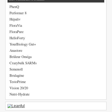
PhenQ
Performer 8
Hépaliv
FloraVia
FloraPure
HelloForty
YourBiology Gut+
Anastore
Brûleur Oméga
Crazybulk SARMs
Semenoll
Brulagène
TestoPrime
Vision 20/20
Nutri-Hydrate