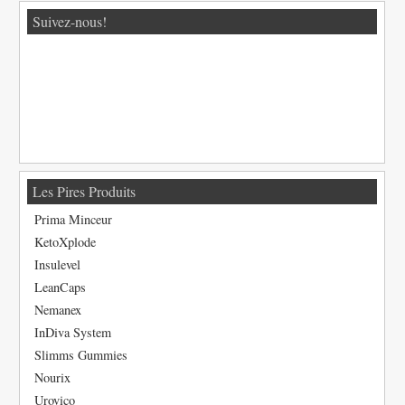
Suivez-nous!
Les Pires Produits
Prima Minceur
KetoXplode
Insulevel
LeanCaps
Nemanex
InDiva System
Slimms Gummies
Nourix
Urovico