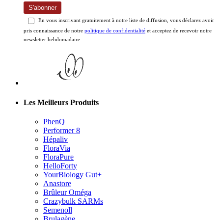
S'abonner
En vous inscrivant gratuitement à notre liste de diffusion, vous déclarez avoir
pris connaissance de notre
politique de confidentialité
et acceptez de recevoir notre
newsletter hebdomadaire.
Les Meilleurs Produits
PhenQ
Performer 8
Hépaliv
FloraVia
FloraPure
HelloForty
YourBiology Gut+
Anastore
Brûleur Oméga
Crazybulk SARMs
Semenoll
Brulagène