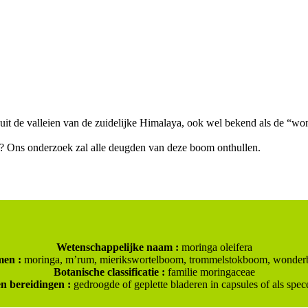
 uit de valleien van de zuidelijke Himalaya, ook wel bekend als de “w
zen? Ons onderzoek zal alle deugden van deze boom onthullen.
Wetenschappelijke naam :
moringa oleifera
men :
moringa, m’rum, mierikswortelboom, trommelstokboom, wonder
Botanische classificatie :
familie moringaceae
n bereidingen :
gedroogde of geplette bladeren in capsules of als speceri