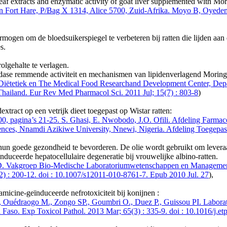
eaf extracts and enzymatic activity of goat liver supplemented with Mor
van Fort Hare, P/Bag X 1314, Alice 5700, Zuid-Afrika. Moyo B, Oyedem
mogen om de bloedsuikerspiegel te verbeteren bij ratten die lijden aan
s.
olgehalte te verlagen.
idase remmende activiteit en mechanismen van lipidenverlagend Moringa 
iëtetiek en The Medical Food Researchand Development Center, Depa
ailand. Eur Rev Med Pharmacol Sci. 2011 Jul; 15(7) : 803-8
)
tract op een vetrijk dieet toegepast op Wistar ratten:
0, pagina’s 21-25. S. Ghasi, E. Nwobodo, J.O. Ofili. Afdeling Farmaco
iences, Nnamdi Azikiwe University, Nnewi, Nigeria. Afdeling Toegepa
hun goede gezondheid te bevorderen. De olie wordt gebruikt om levera
duceerde hepatocellulaire degeneratie bij vrouwelijke albino-ratten.
h D. Vakgroep Bio-Medische Laboratoriumwetenschappen en Management
) : 200-12. doi : 10.1007/s12011-010-8761-7. Epub 2010 Jul. 27
),
micine-geïnduceerde nefrotoxiciteit bij konijnen :
uédraogo M., Zongo SP., Goumbri O., Duez P., Guissou PI. Laborator
aso. Exp Toxicol Pathol. 2013 Mar; 65(3) : 335-9. doi : 10.1016/j.e