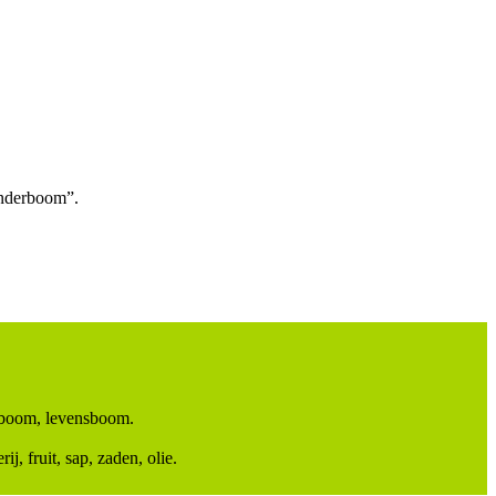
onderboom”.
boom, levensboom.
j, fruit, sap, zaden, olie.