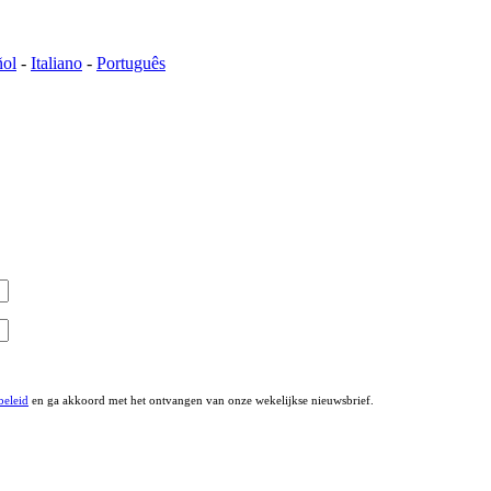
ñol
-
Italiano
-
Português
beleid
en ga akkoord met het ontvangen van onze wekelijkse nieuwsbrief.