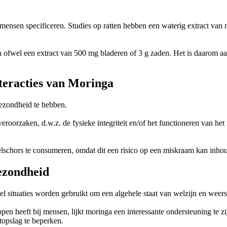
ensen specificeren. Studies op ratten hebben een waterig extract van 
fwel een extract van 500 mg bladeren of 3 g zaden. Het is daarom aan
teracties van Moringa
gezondheid te hebben.
veroorzaken, d.w.z. de fysieke integriteit en/of het functioneren van h
schors te consumeren, omdat dit een risico op een miskraam kan inho
ezondheid
l situaties worden gebruikt om een algehele staat van welzijn en weerst
pen heeft bij mensen, lijkt moringa een interessante ondersteuning te zi
topslag te beperken.