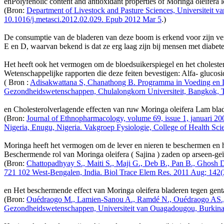
enPolyfenolic content and antioxidant properties of Moringa oleifera l
(Bron:
Department of Livestock and Pasture Sciences, Universiteit 
10.1016/j.metasci.2012.02.029. Epub 2012 Mar 5
.)
De consumptie van de bladeren van deze boom is erkend voor zijn ver
E en D, waarvan bekend is dat ze erg laag zijn bij mensen met diabete
Het heeft ook het vermogen om de bloedsuikerspiegel en het cholester
Wetenschappelijke rapporten die deze feiten bevestigen: Alfa- glucos
( Bron :
Adisakwattana S, Chanathong B. Programma in Voeding en D
Gezondheidswetenschappen, Chulalongkorn Universiteit, Bangkok, Th
en Cholesterolverlagende effecten van ruw Moringa oleifera Lam bladex
(Bron:
Journal of Ethnopharmacology, volume 69, issue 1, januari 200
Nigeria, Enugu, Nigeria. Vakgroep Fysiologie, College of Health Sc
Moringa heeft het vermogen om de lever en nieren te beschermen en 
Beschermende rol van Moringa oleifera ( Sajina ) zaden op arseen-geïn
(Bron:
Chattopadhyay S., Maiti S., Maji G., Deb B., Pan B., Ghos
721 102 West-Bengalen, India. Biol Trace Elem Res. 2011 Aug; 142(2
en Het beschermende effect van Moringa oleifera bladeren tegen genta
(Bron:
Ouédraogo M., Lamien-Sanou A., Ramdé N., Ouédraogo AS., O
Gezondheidswetenschappen, Universiteit van Ouagadougou, Burkina F