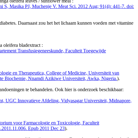
inga oleifera leaves / sunflower meal :
i S, Masika PJ, Muchenje V. Meat Sci. 2012 Aug; 91(4): 441-7. doi:
 diabetes. Daarnaast zou het het lichaam kunnen voeden met vitamine
oleifera bladextract :
rtement Transfusiegeneeskunde, Faculteit Toegewijde
logie en Therapeutica, College of Medicine, Universiteit van
ste Biochemie, Nnamdi Azikiwe Universiteit, Awka, Nigeria.
).
andoeningen te behandelen. Ook hier is onderzoek beschikbaar:
, UGC Innovatieve Afdeling, Vidyasagar Universiteit, Midnapore,
ium voor Farmacologie en Toxicologie, Faculteit
tp.2011.11.006. Epub 2011 Dec 23
).