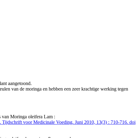
lant aangetoond.
 peulen van de moringa en hebben een zeer krachtige werking tegen
s van Moringa oleifera Lam :
ijdschrift voor Medicinale Voeding. Juni 2010, 13(3) : 710-716. doi