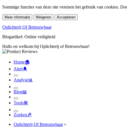
Sommige functies van deze site vereisen het gebruik van cookies. Doo
Meer informatie
Weigeren
Accepteren
Oplichterij Of Betrouwbaar
Blogartikel: Online veiligheid
Hallo en welkom bij Oplichterij of Betrouwbaar!
Home
🏠︎
Alert
🔔︎
Analyse
📊︎
Blog
📖︎
Tools
🛠︎
Zoeken
🔎︎
Oplichterij Of Betrouwbaar
»