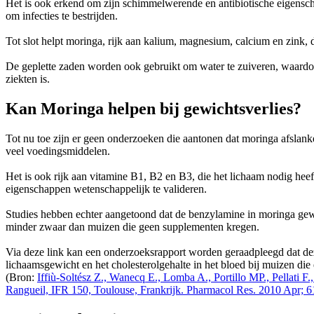
Het is ook erkend om zijn schimmelwerende en antibiotische eigensc
om infecties te bestrijden.
Tot slot helpt moringa, rijk aan kalium, magnesium, calcium en zink, 
De geplette zaden worden ook gebruikt om water te zuiveren, waardoo
ziekten is.
Kan Moringa helpen bij gewichtsverlies?
Tot nu toe zijn er geen onderzoeken die aantonen dat moringa afslank
veel voedingsmiddelen.
Het is ook rijk aan vitamine B1, B2 en B3, die het lichaam nodig hee
eigenschappen wetenschappelijk te valideren.
Studies hebben echter aangetoond dat de benzylamine in moringa gewi
minder zwaar dan muizen die geen supplementen kregen.
Via deze link kan een onderzoeksrapport worden geraadpleegd dat dez
lichaamsgewicht en het cholesterolgehalte in het bloed bij muizen die 
(Bron:
Iffiù-Soltész Z., Wanecq E., Lomba A., Portillo MP., Pellati 
Rangueil, IFR 150, Toulouse, Frankrijk. Pharmacol Res. 2010 Apr; 61