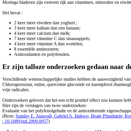
Moringa bladeren zijn extreem rijk aan vitaminen, mineralen en eiwit
Het bevat :
2 keer meer eiwitten dan yoghurt ;
3 keer meer kalium dan een banaan;
4 keer meer calcium dan melk;
7 keer meer vitamine C dan sinaasappels;
4 keer meer vitamine A dan wortelen;
8 essentiële aminozuren;
Antioxidanten en polyfenolen.
Er zijn talloze onderzoeken gedaan naar 
Verschillende wetenschappelijke studies hebben de aanwezigheid van 
Chlorogeenzuur, rutine, quercetine glucoside en kaempferol rhamnoglu
vrije radicalen.
Onderzoekers geloven dat het een echt positief effect zou kunnen heb
Hier zijn de verslagen van twee onderzoeken:
Evaluatie van het polyfenolgehalte en de antioxiderende eigenschappe
(Bron:
Sunday E. Atawodi, Gabriel A. Idakwo, Beate Pfundstein; Ros
: 10.1089/jmf.2009.0057
)