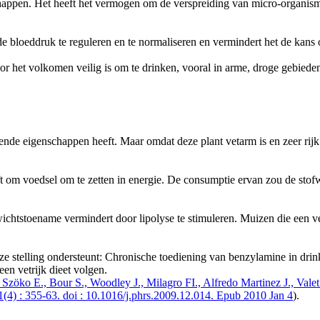
happen. Het heeft het vermogen om de verspreiding van micro-organis
de bloeddruk te reguleren en te normaliseren en vermindert het de kans 
r het volkomen veilig is om te drinken, vooral in arme, droge gebiede
ende eigenschappen heeft. Maar omdat deze plant vetarm is en zeer rijk
ft om voedsel om te zetten in energie. De consumptie ervan zou de stof
chtstoename vermindert door lipolyse te stimuleren. Muizen die een v
e stelling ondersteunt: Chronische toediening van benzylamine in drink
een vetrijk dieet volgen.
F., Szöko E., Bour S., Woodley J., Milagro FI., Alfredo Martinez J., V
(4) : 355-63. doi : 10.1016/j.phrs.2009.12.014. Epub 2010 Jan 4
).