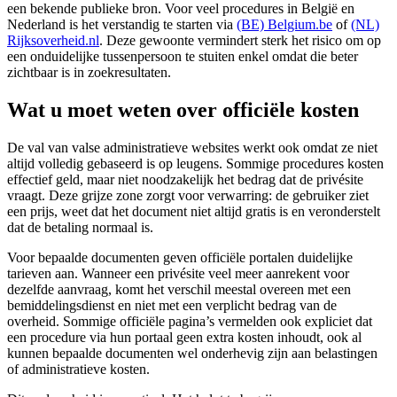
een bekende publieke bron. Voor veel procedures in België en
Nederland is het verstandig te starten via
(BE) Belgium.be
of
(NL)
Rijksoverheid.nl
. Deze gewoonte vermindert sterk het risico om op
een onduidelijke tussenpersoon te stuiten enkel omdat die beter
zichtbaar is in zoekresultaten.
Wat u moet weten over officiële kosten
De val van valse administratieve websites werkt ook omdat ze niet
altijd volledig gebaseerd is op leugens. Sommige procedures kosten
effectief geld, maar niet noodzakelijk het bedrag dat de privésite
vraagt. Deze grijze zone zorgt voor verwarring: de gebruiker ziet
een prijs, weet dat het document niet altijd gratis is en veronderstelt
dat de betaling normaal is.
Voor bepaalde documenten geven officiële portalen duidelijke
tarieven aan. Wanneer een privésite veel meer aanrekent voor
dezelfde aanvraag, komt het verschil meestal overeen met een
bemiddelingsdienst en niet met een verplicht bedrag van de
overheid. Sommige officiële pagina’s vermelden ook expliciet dat
een procedure via hun portaal geen extra kosten inhoudt, ook al
kunnen bepaalde documenten wel onderhevig zijn aan belastingen
of administratieve kosten.