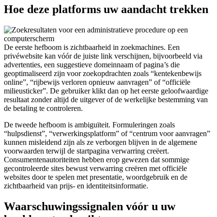
Hoe deze platforms uw aandacht trekken
De eerste hefboom is zichtbaarheid in zoekmachines. Een
privéwebsite kan vóór de juiste link verschijnen, bijvoorbeeld via
advertenties, een suggestieve domeinnaam of pagina’s die
geoptimaliseerd zijn voor zoekopdrachten zoals “kentekenbewijs
online”, “rijbewijs verloren opnieuw aanvragen” of “officiële
milieusticker”. De gebruiker klikt dan op het eerste geloofwaardige
resultaat zonder altijd de uitgever of de werkelijke bestemming van
de betaling te controleren.
De tweede hefboom is ambiguïteit. Formuleringen zoals
“hulpsdienst”, “verwerkingsplatform” of “centrum voor aanvragen”
kunnen misleidend zijn als ze verborgen blijven in de algemene
voorwaarden terwijl de startpagina verwarring creëert.
Consumentenautoriteiten hebben erop gewezen dat sommige
gecontroleerde sites bewust verwarring creëren met officiële
websites door te spelen met presentatie, woordgebruik en de
zichtbaarheid van prijs- en identiteitsinformatie.
Waarschuwingssignalen vóór u uw