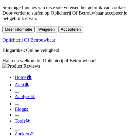
Sommige functies van deze site vereisen het gebruik van cookies.
Door verder te surfen op Oplichterij Of Betrouwbaar accepteer je
het gebruik ervan.
Meer informatie
Weigeren
Accepteren
Oplichterij Of Betrouwbaar
Blogartikel: Online veiligheid
Hallo en welkom bij Oplichterij of Betrouwbaar!
Home
🏠︎
Alert
🔔︎
Analyse
📊︎
Blog
📖︎
Tools
🛠︎
Zoeken
🔎︎