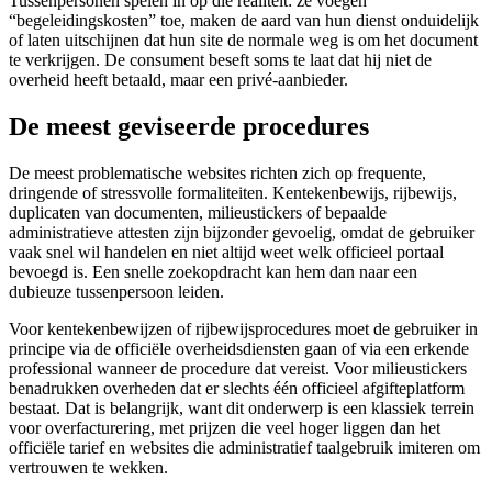
Tussenpersonen spelen in op die realiteit: ze voegen
“begeleidingskosten” toe, maken de aard van hun dienst onduidelijk
of laten uitschijnen dat hun site de normale weg is om het document
te verkrijgen. De consument beseft soms te laat dat hij niet de
overheid heeft betaald, maar een privé-aanbieder.
De meest geviseerde procedures
De meest problematische websites richten zich op frequente,
dringende of stressvolle formaliteiten. Kentekenbewijs, rijbewijs,
duplicaten van documenten, milieustickers of bepaalde
administratieve attesten zijn bijzonder gevoelig, omdat de gebruiker
vaak snel wil handelen en niet altijd weet welk officieel portaal
bevoegd is. Een snelle zoekopdracht kan hem dan naar een
dubieuze tussenpersoon leiden.
Voor kentekenbewijzen of rijbewijsprocedures moet de gebruiker in
principe via de officiële overheidsdiensten gaan of via een erkende
professional wanneer de procedure dat vereist. Voor milieustickers
benadrukken overheden dat er slechts één officieel afgifteplatform
bestaat. Dat is belangrijk, want dit onderwerp is een klassiek terrein
voor overfacturering, met prijzen die veel hoger liggen dan het
officiële tarief en websites die administratief taalgebruik imiteren om
vertrouwen te wekken.