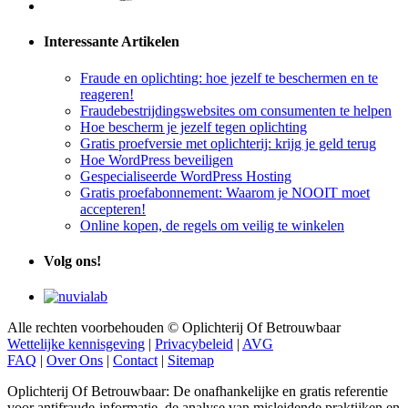
Interessante Artikelen
Fraude en oplichting: hoe jezelf te beschermen en te
reageren!
Fraudebestrijdingswebsites om consumenten te helpen
Hoe bescherm je jezelf tegen oplichting
Gratis proefversie met oplichterij: krijg je geld terug
Hoe WordPress beveiligen
Gespecialiseerde WordPress Hosting
Gratis proefabonnement: Waarom je NOOIT moet
accepteren!
Online kopen, de regels om veilig te winkelen
Volg ons!
Alle rechten voorbehouden © Oplichterij Of Betrouwbaar
Wettelijke kennisgeving
|
Privacybeleid
|
AVG
FAQ
|
Over Ons
|
Contact
|
Sitemap
Oplichterij Of Betrouwbaar: De onafhankelijke en gratis referentie
voor antifraude-informatie, de analyse van misleidende praktijken en