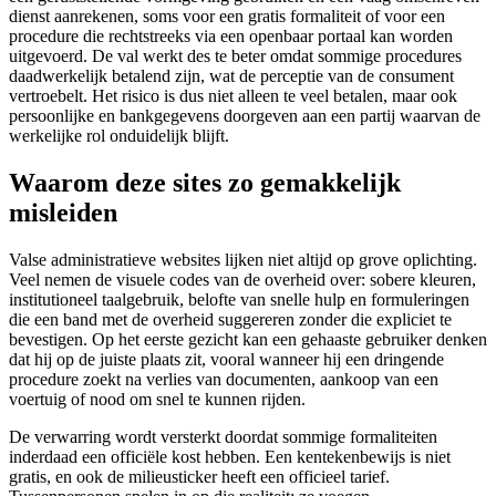
dienst aanrekenen, soms voor een gratis formaliteit of voor een
procedure die rechtstreeks via een openbaar portaal kan worden
uitgevoerd. De val werkt des te beter omdat sommige procedures
daadwerkelijk betalend zijn, wat de perceptie van de consument
vertroebelt. Het risico is dus niet alleen te veel betalen, maar ook
persoonlijke en bankgegevens doorgeven aan een partij waarvan de
werkelijke rol onduidelijk blijft.
Waarom deze sites zo gemakkelijk
misleiden
Valse administratieve websites lijken niet altijd op grove oplichting.
Veel nemen de visuele codes van de overheid over: sobere kleuren,
institutioneel taalgebruik, belofte van snelle hulp en formuleringen
die een band met de overheid suggereren zonder die expliciet te
bevestigen. Op het eerste gezicht kan een gehaaste gebruiker denken
dat hij op de juiste plaats zit, vooral wanneer hij een dringende
procedure zoekt na verlies van documenten, aankoop van een
voertuig of nood om snel te kunnen rijden.
De verwarring wordt versterkt doordat sommige formaliteiten
inderdaad een officiële kost hebben. Een kentekenbewijs is niet
gratis, en ook de milieusticker heeft een officieel tarief.