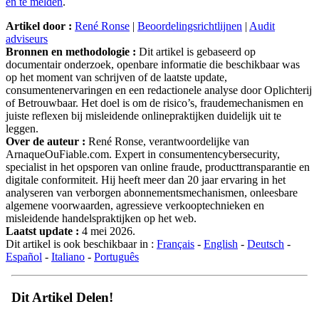
en te melden
.
Artikel door :
René Ronse
|
Beoordelingsrichtlijnen
|
Audit
adviseurs
Bronnen en methodologie :
Dit artikel is gebaseerd op
documentair onderzoek, openbare informatie die beschikbaar was
op het moment van schrijven of de laatste update,
consumentenervaringen en een redactionele analyse door Oplichterij
of Betrouwbaar. Het doel is om de risico’s, fraudemechanismen en
juiste reflexen bij misleidende onlinepraktijken duidelijk uit te
leggen.
Over de auteur :
René Ronse, verantwoordelijke van
ArnaqueOuFiable.com. Expert in consumentencybersecurity,
specialist in het opsporen van online fraude, producttransparantie en
digitale conformiteit. Hij heeft meer dan 20 jaar ervaring in het
analyseren van verborgen abonnementsmechanismen, onleesbare
algemene voorwaarden, agressieve verkooptechnieken en
misleidende handelspraktijken op het web.
Laatst update :
4 mei 2026.
Dit artikel is ook beschikbaar in :
Français
-
English
-
Deutsch
-
Español
-
Italiano
-
Português
Dit Artikel Delen!