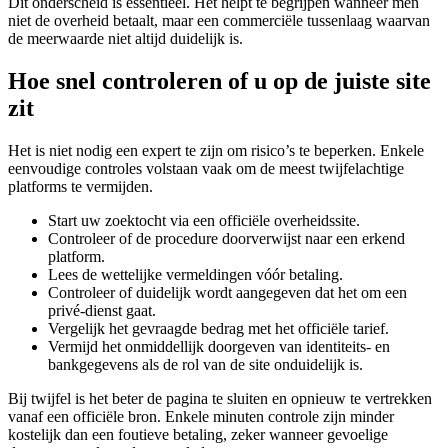
Dit onderscheid is essentieel. Het helpt te begrijpen wanneer men
niet de overheid betaalt, maar een commerciële tussenlaag waarvan
de meerwaarde niet altijd duidelijk is.
Hoe snel controleren of u op de juiste site
zit
Het is niet nodig een expert te zijn om risico’s te beperken. Enkele
eenvoudige controles volstaan vaak om de meest twijfelachtige
platforms te vermijden.
Start uw zoektocht via een officiële overheidssite.
Controleer of de procedure doorverwijst naar een erkend
platform.
Lees de wettelijke vermeldingen vóór betaling.
Controleer of duidelijk wordt aangegeven dat het om een
privé-dienst gaat.
Vergelijk het gevraagde bedrag met het officiële tarief.
Vermijd het onmiddellijk doorgeven van identiteits- en
bankgegevens als de rol van de site onduidelijk is.
Bij twijfel is het beter de pagina te sluiten en opnieuw te vertrekken
vanaf een officiële bron. Enkele minuten controle zijn minder
kostelijk dan een foutieve betaling, zeker wanneer gevoelige