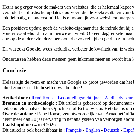
Het is nog erger voor de makers van websites, die er helemaal kapot 
verandert en drastische updates doorvoert die de zoekresultaten van d
middelmatig, en andersom! Het is onmogelijk voor websiteontwerpers 
Een positieve update geeft de website-eigenaar dus de indruk dat hij 
zonder voorbehoud in zijn nieuwe activiteit! Op een dag, enkele maande
dag op de andere ziet deze persoon, die zoveel tijd en geld in zijn bed
En wat zegt Google, wees geduldig, verbeter de kwaliteit van je websi
Ondertussen hebben deze mensen geen inkomen meer en wordt hun lev
Conclusie
Helaas zijn de roem en macht van Google zo groot geworden dat het bedr
plukt zonder echt te beseffen wat het doet!
Artikel door :
René Ronse
|
Beoordelingsrichtlijnen
|
Audit adviseur
Bronnen en methodologie :
Dit artikel is gebaseerd op documentair
redactionele analyse door Oplichterij of Betrouwbaar. Het doel is om d
Over de auteur :
René Ronse, verantwoordelijke van ArnaqueOuFiable.
heeft meer dan 20 jaar ervaring in het analyseren van verborgen ab
Laatst update :
4 mei 2026.
Dit artikel is ook beschikbaar in :
Français
-
English
-
Deutsch
-
Espa