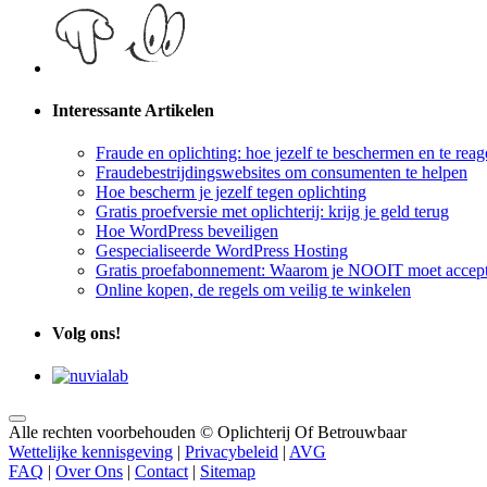
Interessante Artikelen
Fraude en oplichting: hoe jezelf te beschermen en te reag
Fraudebestrijdingswebsites om consumenten te helpen
Hoe bescherm je jezelf tegen oplichting
Gratis proefversie met oplichterij: krijg je geld terug
Hoe WordPress beveiligen
Gespecialiseerde WordPress Hosting
Gratis proefabonnement: Waarom je NOOIT moet accept
Online kopen, de regels om veilig te winkelen
Volg ons!
Alle rechten voorbehouden © Oplichterij Of Betrouwbaar
Wettelijke kennisgeving
|
Privacybeleid
|
AVG
FAQ
|
Over Ons
|
Contact
|
Sitemap