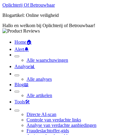
Oplichterij Of Betrouwbaar
Blogartikel: Online veiligheid
Hallo en welkom bij Oplichterij of Betrouwbaar!
Home
🏠︎
Alert
🔔︎
Alle waarschuwingen
Analyse
📊︎
Alle analyses
Blog
📖︎
Alle artikelen
Tools
🛠︎
Directe AI-scan
Controle van verdachte links
Analyse van verdachte aanbiedingen
Fraudeslachtoffer-gids