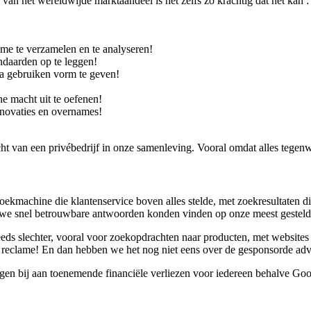
an het wereldwijde marktaandeel is het zelfs zo krachtig dat het kan :
me te verzamelen en te analyseren!
andaarden op te leggen!
ia gebruiken vorm te geven!
e macht uit te oefenen!
nnovaties en overnames!
 van een privébedrijf in onze samenleving. Vooral omdat alles tegenwo
kmachine die klantenservice boven alles stelde, met zoekresultaten die
 we snel betrouwbare antwoorden konden vinden op onze meest gesteld
ds slechter, vooral voor zoekopdrachten naar producten, met websites m
 reclame! En dan hebben we het nog niet eens over de gesponsorde adve
gen bij aan toenemende financiële verliezen voor iedereen behalve Goo