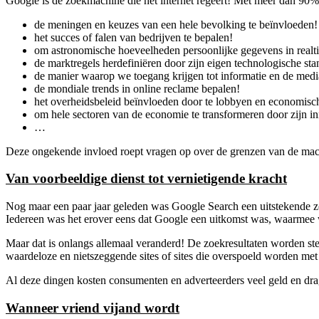
Google is de zoekmachine die het internet regeert! Met meer dan 90% v
de meningen en keuzes van een hele bevolking te beïnvloeden!
het succes of falen van bedrijven te bepalen!
om astronomische hoeveelheden persoonlijke gegevens in realti
de marktregels herdefiniëren door zijn eigen technologische st
de manier waarop we toegang krijgen tot informatie en de med
de mondiale trends in online reclame bepalen!
het overheidsbeleid beïnvloeden door te lobbyen en economisch
om hele sectoren van de economie te transformeren door zijn i
…
Deze ongekende invloed roept vragen op over de grenzen van de macht
Van voorbeeldige dienst tot vernietigende kracht
Nog maar een paar jaar geleden was Google Search een uitstekende zoe
Iedereen was het erover eens dat Google een uitkomst was, waarmee
Maar dat is onlangs allemaal veranderd! De zoekresultaten worden stee
waardeloze en nietszeggende sites of sites die overspoeld worden met
Al deze dingen kosten consumenten en adverteerders veel geld en dra
Wanneer vriend vijand wordt