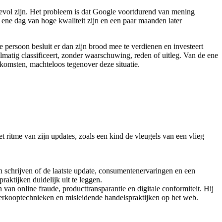
devol zijn. Het probleem is dat Google voortdurend van mening
 ene dag van hoge kwaliteit zijn en een paar maanden later
 persoon besluit er dan zijn brood mee te verdienen en investeert
elmatig classificeert, zonder waarschuwing, reden of uitleg. Van de ene
inkomsten, machteloos tegenover deze situatie.
t ritme van zijn updates, zoals een kind de vleugels van een vlieg
 schrijven of de laatste update, consumentenervaringen en een
raktijken duidelijk uit te leggen.
n online fraude, producttransparantie en digitale conformiteit. Hij
erkooptechnieken en misleidende handelspraktijken op het web.