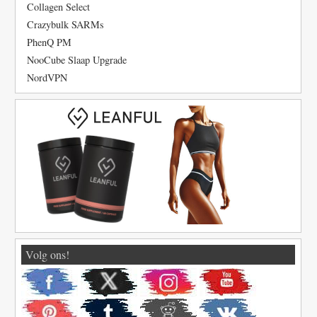
Collagen Select
Crazybulk SARMs
PhenQ PM
NooCube Slaap Upgrade
NordVPN
Volg ons!