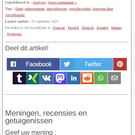
Gepubliceerd in :
Analyses
|
Geen commentaar »
Tags :
Dieet
,
eetlustremmer
,
energiebooster
,
gewichtsverlies
,
ketogeen dieet
,
vetverbrander
Laatste update :
25 september 2025.
Dit artikel is ook beschikbaar in :
Français
-
English
-
Deutsch
-
Español
-
Italiano
-
Português
Deel dit artikel!
Meningen, recensies en
getuigenissen
Geef uw mening :