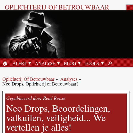
OPLICHTERIJ OF BETROUWBAAR
🏠︎
ALERT
ANALYSE
BLOG
TOOLS
🔎︎
HOME
ZOEKEN
Oplichterij Of Betrouwbaar
»
Analyses
»
Neo Drops, Oplichterij of Betrouwbaar?
Gepubliceerd door René Ronse
Neo Drops, Beoordelingen,
valkuilen, veiligheid... We
vertellen je alles!