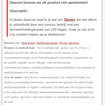
Daarom kunnen we dit product niet aanbevelen!
Alternatief :
In plaats daarvan raad ik je aan om
Silvets
dat niet alleen
is ontwikkeld door een serieus bedrijf met een
tevredenheidsgarantie van 100 dagen, maar je ook echt
zou moeten helpen op je afslankreis!
Recensie van :
René Ronse
|
Richtlijnen herzien
|
Review adviseurs
Bronnen en methodologie :
Deze onafhankelijke analyse van Neo Drops is
gebaseerd op relevante officiële documenten van de verkoper en op
consumentenervaringen om de betrouwbaarheid te beoordelen: transparantie van
het aanbod, reputatie van de verkoper, verkoopvoorwaarden,
consumentenervaringen, openbare meldingen, handelspraktijken, risicosignalen en
aandachtspunten vóór aankoop.
Over de auteur :
René Ronse, verantwoordelijke van ArnaqueOuFiable.com.
Expert in consumentencybersecurity, specialist in het opsporen van online fraude,
producttransparantie en digitale conformiteit. Hij heeft meer dan 20 jaar ervaring
in het analyseren van verborgen abonnementsmechanismen, onleesbare algemene
voorwaarden, agressieve verkooptechnieken en misleidende handelspraktijken op
het web.