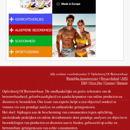
Alle rechten voorbehouden © Oplichterij Of Betrouwbaar
Wettelijke kennisgeving
|
Privacybeleid
|
AVG
FAQ
|
Over Ons
|
Contact
|
Sitemap
Oplichterij Of Betrouwbaar: De onafhankelijke en gratis referentie om de
betrouwbaarheid, geloofwaardigheid en aandachtspunten van online producten en
diensten te beoordelen. Ons team van experts helpt u een objectief oordeel te
vormen via een grondige analyse en authentieke getuigenissen.
Het doel: bijdragen aan de bescherming van consumenten tegen oplichting,
misleidende praktijken en online desinformatie door grondige analyses en objectieve
beoordelingen van producten en diensten aan te bieden, gebaseerd op echte en
betrouwbare getuigenissen van echte consumenten.