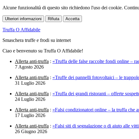
Alcune funzionalità di questo sito richiedono l'uso dei cookie. Continua
Ulteriori informazioni
Rifiuta
Accetta
Truffa O Affidabile
Smaschera truffe e frodi su internet
Ciao e benvenuto su Truffa O Affidabile!
Allerta anti-truffa
:
«Truffa delle false raccolte fondi online – rac
7 Agosto 2026
Allerta anti-truffa
:
«Truffe dei pannelli fotovoltaici – le trappol
31 Luglio 2026
Allerta anti-truffa
:
«Truffa dei grandi ristoranti – offerte sospet
24 Luglio 2026
Allerta anti-truffa
:
«Falsi condizionatori online – la truffa che a
17 Luglio 2026
Allerta anti-truffa
:
«Falsi siti di segnalazione o di aiuto alle vit
26 Giugno 2026