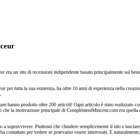
nceur
era un sito di recensioni indipendente basato principalmente sul benesse
er tutta la sua esistenza, ha oltre 10 anni di esperienza nella creazione
.
team hanno prodotto oltre 200 articoli! Ogni articolo è stato realizzato 
vero che la motivazione principale di ComplémentMinceur.com era quella di 
cito a sopravvivere. Piuttosto che chiudere semplicemente il sito e lasciar
ha contattato per vedere se potevamo essere interessati. E naturalmente