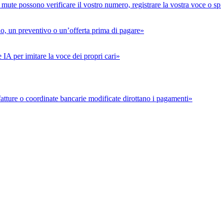
 mute possono verificare il vostro numero, registrare la vostra voce o 
io, un preventivo o un’offerta prima di pagare»
IA per imitare la voce dei propri cari»
 fatture o coordinate bancarie modificate dirottano i pagamenti»