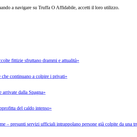
ndo a navigare su Truffa O Affidabile, accetti il loro utilizzo.
colte fittizie sfruttano drammi e attualità»
e che continuano a colpire i privati»
te arrivate dalla Spagna»
pprofitta del caldo intenso»
time – presunti servizi ufficiali intrappolano persone già colpite da una t