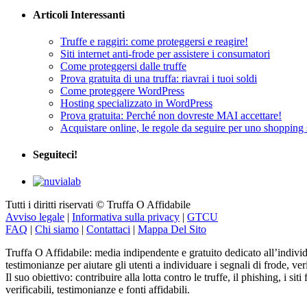
Articoli Interessanti
Truffe e raggiri: come proteggersi e reagire!
Siti internet anti-frode per assistere i consumatori
Come proteggersi dalle truffe
Prova gratuita di una truffa: riavrai i tuoi soldi
Come proteggere WordPress
Hosting specializzato in WordPress
Prova gratuita: Perché non dovreste MAI accettare!
Acquistare online, le regole da seguire per uno shopping 
Seguiteci!
Tutti i diritti riservati © Truffa O Affidabile
Avviso legale
|
Informativa sulla privacy
|
GTCU
FAQ
|
Chi siamo
|
Contattaci
|
Mappa Del Sito
Truffa O Affidabile: media indipendente e gratuito dedicato all’individu
testimonianze per aiutare gli utenti a individuare i segnali di frode, veri
Il suo obiettivo: contribuire alla lotta contro le truffe, il phishing, i s
verificabili, testimonianze e fonti affidabili.