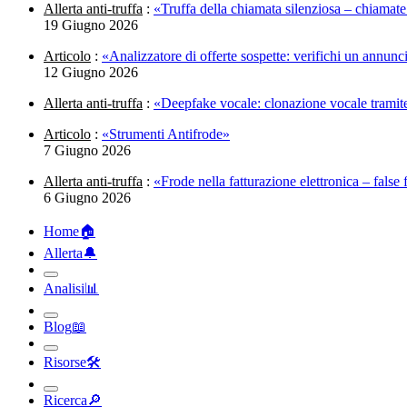
Allerta anti-truffa
:
«Truffa della chiamata silenziosa – chiamate
19 Giugno 2026
Articolo
:
«Analizzatore di offerte sospette: verifichi un annunc
12 Giugno 2026
Allerta anti-truffa
:
«Deepfake vocale: clonazione vocale tramite 
Articolo
:
«Strumenti Antifrode»
7 Giugno 2026
Allerta anti-truffa
:
«Frode nella fatturazione elettronica – false
6 Giugno 2026
Home
🏠︎
Allerta
🔔︎
Analisi
📊︎
Blog
📖︎
Risorse
🛠︎
Ricerca
🔎︎