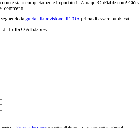
 è stato completamente importato in ArnaqueOuFiable.com! Ciò significa 
dei commenti.
ti seguendo la
guida alla revisione di TOA
prima di essere pubblicati.
li di Truffa O Affidabile.
la nostra
politica sulla riservatezza
e accettare di ricevere la nostra newsletter settimanale.