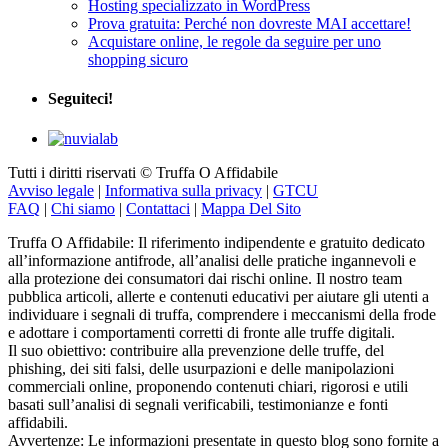
Hosting specializzato in WordPress
Prova gratuita: Perché non dovreste MAI accettare!
Acquistare online, le regole da seguire per uno
shopping sicuro
Seguiteci!
Tutti i diritti riservati © Truffa O Affidabile
Avviso legale
|
Informativa sulla privacy
|
GTCU
FAQ
|
Chi siamo
|
Contattaci
|
Mappa Del Sito
Truffa O Affidabile: Il riferimento indipendente e gratuito dedicato
all’informazione antifrode, all’analisi delle pratiche ingannevoli e
alla protezione dei consumatori dai rischi online. Il nostro team
pubblica articoli, allerte e contenuti educativi per aiutare gli utenti a
individuare i segnali di truffa, comprendere i meccanismi della frode
e adottare i comportamenti corretti di fronte alle truffe digitali.
Il suo obiettivo: contribuire alla prevenzione delle truffe, del
phishing, dei siti falsi, delle usurpazioni e delle manipolazioni
commerciali online, proponendo contenuti chiari, rigorosi e utili
basati sull’analisi di segnali verificabili, testimonianze e fonti
affidabili.
Avvertenze: Le informazioni presentate in questo blog sono fornite a