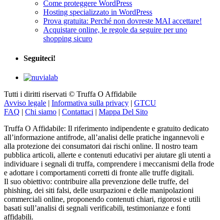
Come proteggere WordPress
Hosting specializzato in WordPress
Prova gratuita: Perché non dovreste MAI accettare!
Acquistare online, le regole da seguire per uno
shopping sicuro
Seguiteci!
Tutti i diritti riservati © Truffa O Affidabile
Avviso legale
|
Informativa sulla privacy
|
GTCU
FAQ
|
Chi siamo
|
Contattaci
|
Mappa Del Sito
Truffa O Affidabile: Il riferimento indipendente e gratuito dedicato
all’informazione antifrode, all’analisi delle pratiche ingannevoli e
alla protezione dei consumatori dai rischi online. Il nostro team
pubblica articoli, allerte e contenuti educativi per aiutare gli utenti a
individuare i segnali di truffa, comprendere i meccanismi della frode
e adottare i comportamenti corretti di fronte alle truffe digitali.
Il suo obiettivo: contribuire alla prevenzione delle truffe, del
phishing, dei siti falsi, delle usurpazioni e delle manipolazioni
commerciali online, proponendo contenuti chiari, rigorosi e utili
basati sull’analisi di segnali verificabili, testimonianze e fonti
affidabili.