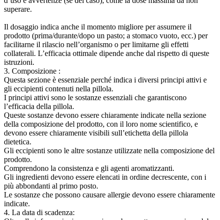
d’uso e avvertenze (se del caso), come la dose massima da non
superare.
Il dosaggio indica anche il momento migliore per assumere il
prodotto (prima/durante/dopo un pasto; a stomaco vuoto, ecc.) per
facilitarne il rilascio nell’organismo o per limitarne gli effetti
collaterali. L’efficacia ottimale dipende anche dal rispetto di queste
istruzioni.
3. Composizione :
Questa sezione è essenziale perché indica i diversi principi attivi e
gli eccipienti contenuti nella pillola.
I principi attivi sono le sostanze essenziali che garantiscono
l’efficacia della pillola.
Queste sostanze devono essere chiaramente indicate nella sezione
della composizione del prodotto, con il loro nome scientifico, e
devono essere chiaramente visibili sull’etichetta della pillola
dietetica.
Gli eccipienti sono le altre sostanze utilizzate nella composizione del
prodotto.
Comprendono la consistenza e gli agenti aromatizzanti.
Gli ingredienti devono essere elencati in ordine decrescente, con i
più abbondanti al primo posto.
Le sostanze che possono causare allergie devono essere chiaramente
indicate.
4. La data di scadenza: