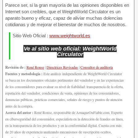
Parece ser, si la gran mayoría de las opiniones disponibles en
Internet son creíbles, que el WeightWorld Circulator es un
aparato bueno y eficaz, capaz de aliviar muchas dolencias
cotidianas y de mejorar el bienestar de muchos de nosotros.
Sitio Web Oficial :
www.weightworld.es
Ve al sitio web oficial: WeightWorld
Circulator
Revisión de :
René Ronse
|
Directrices Revisadas
|
Consultor de auditoría
Fuentes y metodología :
Este análisis independiente de WeightWorld Circulator
se basa en los documentos oficiales pertinentes del vendedor y en las experiencias
de los consumidores para evaluar su nivel de fiabilidad: transparencia de la oferta,
reputación del vendedor, condiciones de venta, opiniones de los consumidores,
denuncias públicas, prácticas comerciales, señales de riesgo y puntos de atención
antes de la compra.
Acerca del autor :
René Ronse, responsable de ArnaqueOuFiable.com. Experto
en ciberseguridad del consumidor, especialista en la detección de fraudes en línea,
en la transparencia de los productos y en la conformidad digital. Cuenta con más
de 20 años de experiencia analizando mecanismos de suscripción ocultos,