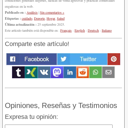
condiciones generales ilegibles, tácticas de venta agresivas y prácticas comerciales
engañosas en la web.
Publicado en :
Análisis
|
Sin comentarios »
Etiquetas :
cuidado
,
Deporte
,
Hogar
,
Salud
Última actualización :
25 septiembre 2025.
Este artículo también está disponible en :
Français
-
English
-
Deutsch
-
Italiano
Comparte este artículo!
Opiniones, Reseñas y Testimonios
Expresa tu opinión: