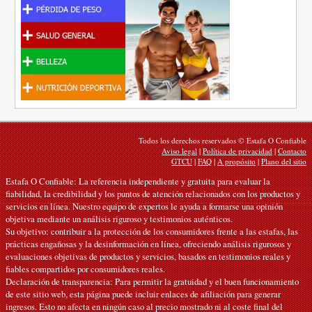
Todos los derechos reservados © Estafa O Confiable
Aviso legal
|
Política de privacidad
|
Contacto
GTCU
|
FAQ
|
A propósito
|
Plano del sitio
Estafa O Confiable: La referencia independiente y gratuita para evaluar la
fiabilidad, la credibilidad y los puntos de atención relacionados con los productos y
servicios en línea. Nuestro equipo de expertos le ayuda a formarse una opinión
objetiva mediante un análisis riguroso y testimonios auténticos.
Su objetivo: contribuir a la protección de los consumidores frente a las estafas, las
prácticas engañosas y la desinformación en línea, ofreciendo análisis rigurosos y
evaluaciones objetivas de productos y servicios, basados en testimonios reales y
fiables compartidos por consumidores reales.
Declaración de transparencia: Para permitir la gratuidad y el buen funcionamiento
de este sitio web, esta página puede incluir enlaces de afiliación para generar
ingresos. Esto no afecta en ningún caso al precio mostrado ni al coste final del