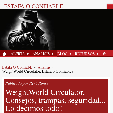
ESTAFA O CONFIABLE
Reseña del Producto
🏠︎
ALERTA
ANÁLISIS
BLOG
RECURSOS
🔎︎
INICIO
BUSC
Estafa O Confiable
»
Análisis
»
WeightWorld Circulator, Estafa o Confiable?
Publicado por René Ronse
WeightWorld Circulator,
Consejos, trampas, seguridad...
Lo decimos todo!