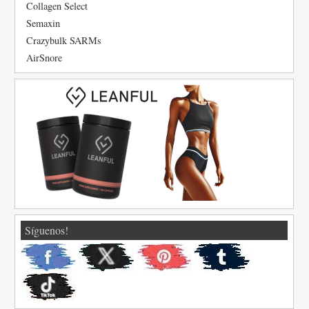
Collagen Select
Semaxin
Crazybulk SARMs
AirSnore
Síguenos!