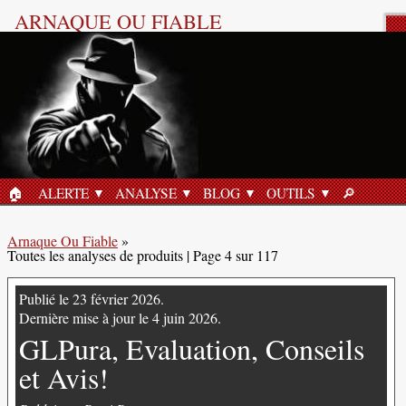
ARNAQUE OU FIABLE
Toutes les analyses de produits |
Page 4 sur 117
«NutriSolution Berbérine, Arnaque Ou
Fiable?»
3 août 2026
🏠︎
ALERTE
ANALYSE
BLOG
OUTILS
🔎︎
ACCUEIL
RECHERC
Arnaque Ou Fiable
»
Toutes les analyses de produits | Page 4 sur 117
Publié le 23 février 2026.
Dernière mise à jour le 4 juin 2026.
GLPura, Evaluation, Conseils
et Avis!