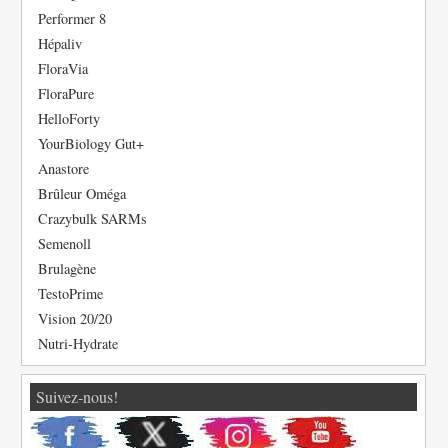
Performer 8
Hépaliv
FloraVia
FloraPure
HelloForty
YourBiology Gut+
Anastore
Brûleur Oméga
Crazybulk SARMs
Semenoll
Brulagène
TestoPrime
Vision 20/20
Nutri-Hydrate
Suivez-nous!