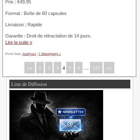
Prix : €49.95
Format : Boîte de 60 capsules
Livraison : Rapide
Garantie : Droit de rétractation de 14 jours.
Lire la suite »
Posté dans
Analyses
|
1 témoignage »
<<
1
2
3
4
5
6
…
117
>>
Liste de Diffusion