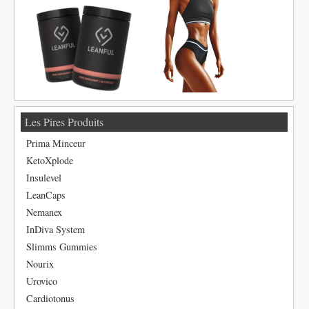
Les Pires Produits
Prima Minceur
KetoXplode
Insulevel
LeanCaps
Nemanex
InDiva System
Slimms Gummies
Nourix
Urovico
Cardiotonus